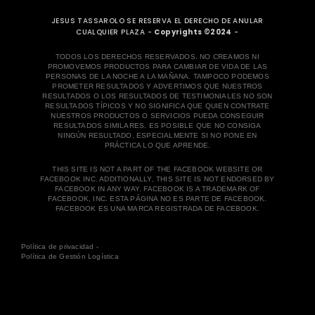
JESUS TASSAROLO SE RESERVA EL DERECHO DE ANULAR
CUALQUIER PLAZA -
Copyrights ©2024
-
TODOS LOS DERECHOS RESERVADOS. NO CREAMOS NI
PROMOVEMOS PRODUCTOS PARA CAMBIAR DE VIDA DE LAS
PERSONAS DE LA NOCHE A LA MAÑANA. TAMPOCO PODEMOS
PROMETER RESULTADOS Y ADVERTIMOS QUE NUESTROS
RESULTADOS O LOS RESULTADOS DE TESTIMONIALES NO SON
RESULTADOS TÍPICOS Y NO SIGNIFICA QUE QUIEN CONTRATE
NUESTROS PRODUCTOS O SERVICIOS PUEDA CONSEGUIR
RESULTADOS SIMILARES. ES POSIBLE QUE NO CONSIGA
NINGÚN RESULTADO, ESPECIALMENTE SI NO PONE EN
PRÁCTICA LO QUE APRENDE.
THIS SITE IS NOT A PART OF THE FACEBOOK WEBSITE OR
FACEBOOK INC. ADDITIONALLY, THIS SITE IS NOT ENDORSED BY
FACEBOOK IN ANY WAY. FACEBOOK IS A TRADEMARK OF
FACEBOOK, INC. ESTA PÁGINA NO ES PARTE DE FACEBOOK.
FACEBOOK ES UNA MARCA REGISTRADA DE FACEBOOK.
Política de privacidad -
Política de Gestión Logística