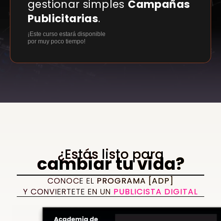
gestionar simples
Campañas
Publicitarias
.
¡Este curso estará disponible
por muy poco tiempo!
¿Estás listo para
cambiar tu vida?
CONOCE EL
PROGRAMA [ADP]
Y CONVIERTETE EN UN
PUBLICISTA DIGITAL