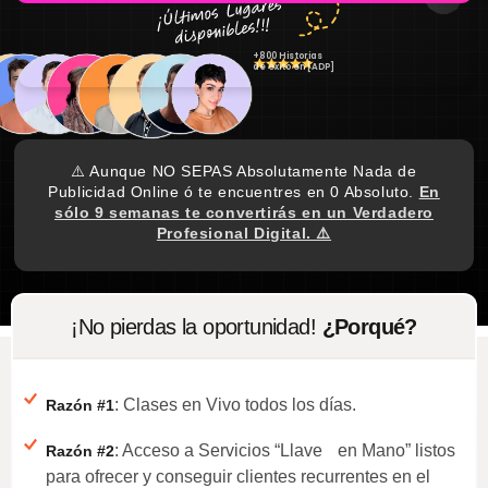
+800 Historias
de éxito en [ADP]
⚠️ Aunque NO SEPAS Absolutamente Nada de
Publicidad Online ó te encuentres en 0 Absoluto.
En
sólo 9 semanas te convertirás en un Verdadero
Profesional Digital. ⚠️
¡No pierdas la oportunidad!
¿Porqué?
: Clases en Vivo todos los días.
Razón #1
: Acceso a Servicios “Llave en Mano” listos
Razón #2
para ofrecer y conseguir clientes recurrentes en el