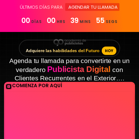
ÚLTIMOS DÍAS PARA
AGENDAR TU LLAMADA
00
00
39
55
DÍAS
HRS
MINS
SEGS
Adquiere las habilidades del Futuro
HOY
Agenda tu llamada para convertirte en un
Publicista Digital
verdadero
con
Clientes Recurrentes en el Exterior….
COMIENZA POR AQUÍ