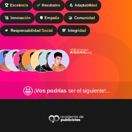
🏆
Excelencia
✅
Resultados
💪
Adaptabilidad
🚀
Innovación
🫀
Empatía
🤝
Comunidad
🫵
Responsabilidad Social
💯
Integridad
+800 Historias
de éxito en [ADP]
🤩
¡
Vos podrías
ser el siguiente!...