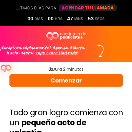
ÚLTIMOS DÍAS PARA
AGENDAR TU LLAMADA
00
00
47
53
DÍAS
HRS
MINS
SEGS