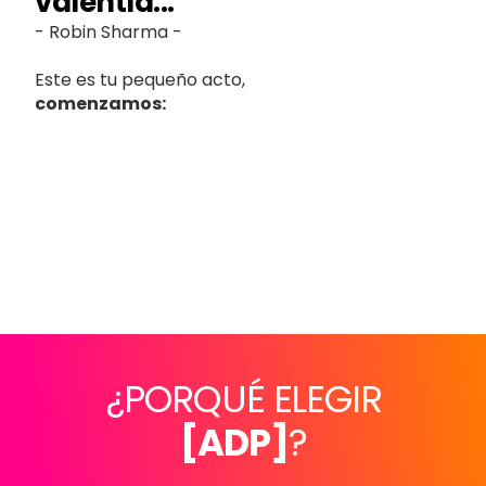
¿PORQUÉ ELEGIR
[ADP]
?