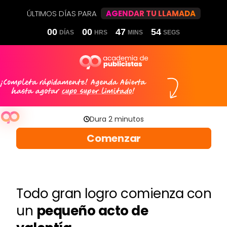
ÚLTIMOS DÍAS PARA
AGENDAR TU LLAMADA
00
00
47
54
DÍAS
HRS
MINS
SEGS