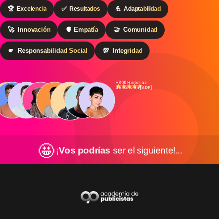
🏆
Excelencia
✅
Resultados
💪
Adaptabilidad
🚀
Innovación
🫀
Empatía
🤝
Comunidad
🫵
Responsabilidad Social
💯
Integridad
+800 Historias
de éxito en [ADP]
🤩
¡
Vos podrías
ser el siguiente!...