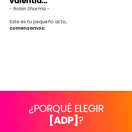
¿PORQUÉ ELEGIR
[ADP]
?